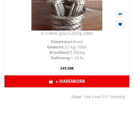
D-F3 8mm grau 5.200 kg 100m
Dimension
:8 mm
Gewicht
:3,5 kg/ 100m
Bruchlast
:5.200 kg
Dehnung
:< 1,5 %
349,00€
+ WARENKORB
Zeige 1 bis 3 von 3 (1 Seite(n))