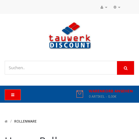
WARENKORB ANSEHEN
0 ARTIKEL - 0,00€
/
/
ROLLENWARE