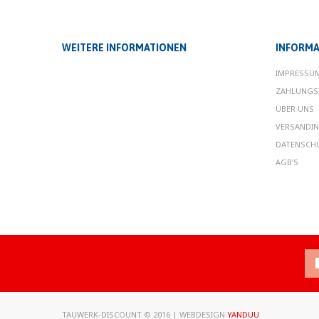
WEITERE INFORMATIONEN
INFORMA
IMPRESSU
ZAHLUNGS
ÜBER UNS
VERSANDI
DATENSCH
AGB'S
TAUWERK-DISCOUNT © 2016 | WEBDESIGN
YANDUU