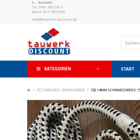
Kontakt :
Tel: 0461 430 530 0
Mobil: 0171 8210929
info@tauwerk-discount.de
KATEGORIEN
START
/
/
FESTMACHER / ANKERLEINEN
FIJI 14MM SCHWARZ/WEISS 1