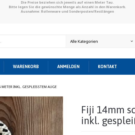
Die Preise beziehen sich jeweils auf einen Meter Tau.
Bitte legen Sie die gewünschte Menge als Anzahl in den Warenkorb.
Ausnahme: Rollenware und Sonderposten/Restlängen
WARENKORB
ANMELDEN
KONTAKT
/
5 METER INKL. GESPLEISSTEM AUGE
Fiji 14mm s
inkl. gespl