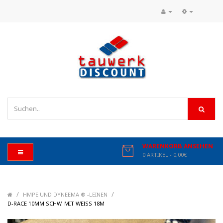
WARENKORB ANSEHEN
0 ARTIKEL - 0,00€
/
/
HMPE UND DYNEEMA ® -LEINEN
/
D-RACE 10MM SCHW. MIT WEISS 18M