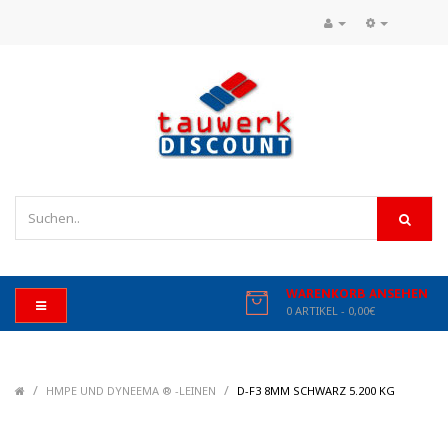
WARENKORB ANSEHEN
0 ARTIKEL - 0,00€
/
/
/
HMPE UND DYNEEMA ® -LEINEN
D-F3 8MM SCHWARZ 5.200 KG