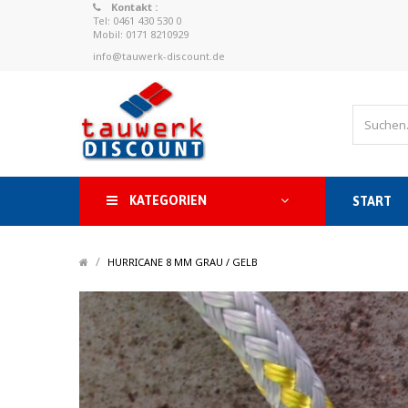
Kontakt :
Tel: 0461 430 530 0
Mobil: 0171 8210929
info@tauwerk-discount.de
KATEGORIEN
START
/
/
HURRICANE 8 MM GRAU / GELB