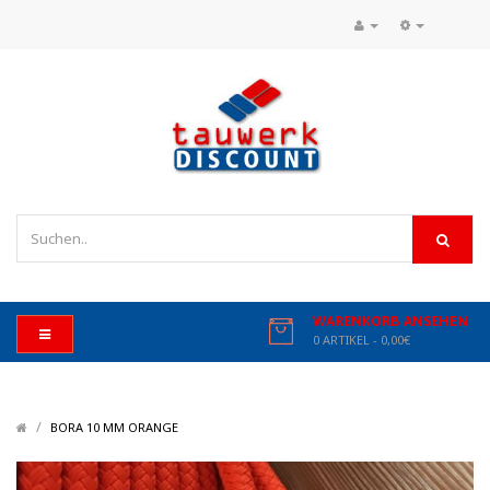
WARENKORB ANSEHEN
0 ARTIKEL - 0,00€
/
/
BORA 10 MM ORANGE