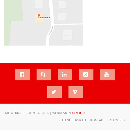
TAUWERK-DISCOUNT © 2016 | WEBDESIGN
YANDUU
SEITENÜBERSICHT
KONTAKT
RETOUREN