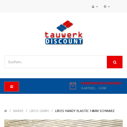
WARENKORB ANSEHEN
0 ARTIKEL - 0,00€
/
/
/
/
MARKE
LIROS GMBH
LIROS HANDY ELASTIC 14MM SCHWARZ