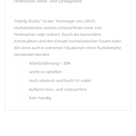
Festmacher, Anker- und Schleppleine
"Handy-Elastic" ist der Testsieger von LIROS.
Hochelastische, extrem scheuerfeste Leine zum
Festmachen oder Ankern. Durch die besondere
Konstruktion und den Einsatz hochelastischer Fasern kann
die Leine auch in extremen Situationen ohne Ruckdämpfer
verwendet werden.
-
Arbeitsdehnung > 20%
-
Leicht zu spleißen
-
Hoch elastisch und hoch UV-stabil
-
Äußerst reiss- und scheuerfest
-
Sehr handig