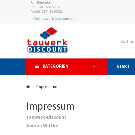
Kontakt :
Tel: 0461 430 530 0
Mobil: 0171 8210929
info@tauwerk-discount.de
KATEGORIEN
START
Impressum
Impressum
Tauwerk-Discount
Andrea Wittke