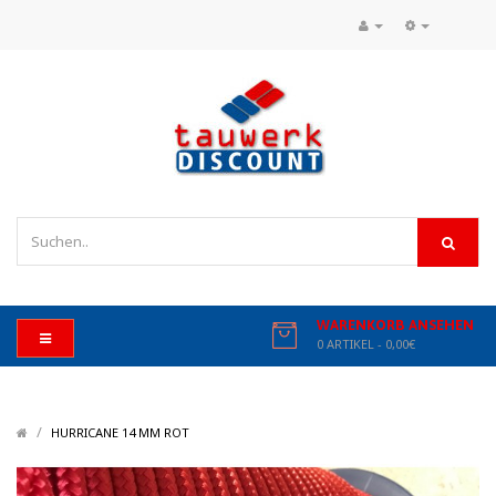
WARENKORB ANSEHEN
0 ARTIKEL - 0,00€
/
/
HURRICANE 14 MM ROT