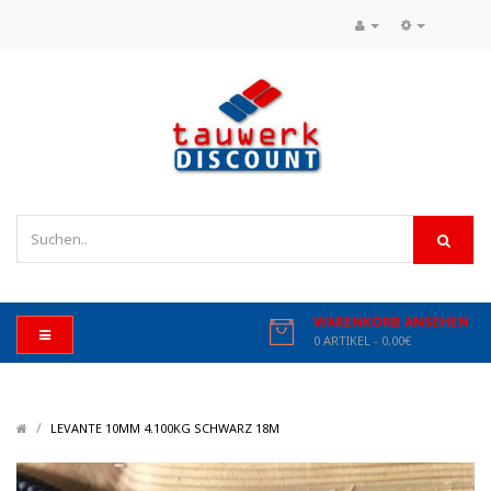
WARENKORB ANSEHEN
0 ARTIKEL - 0,00€
/
/
LEVANTE 10MM 4.100KG SCHWARZ 18M