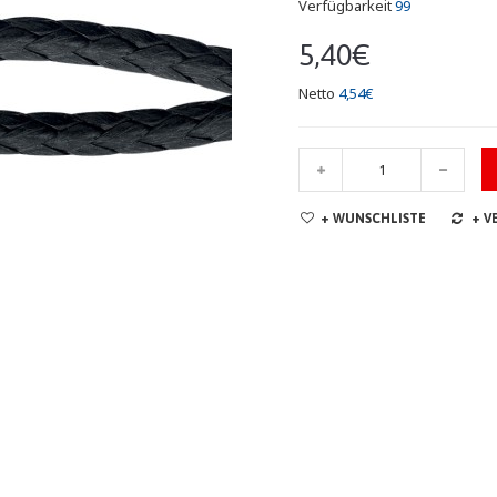
Verfügbarkeit
99
5,40€
Netto
4,54€
+ WUNSCHLISTE
+ V