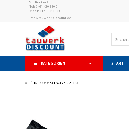
Kontakt :
Tel: 0461 430 530 0
Mobil: 0171 8210929
info@tauwerk-discount.de
KATEGORIEN
START
/
/
D-F3 8MM SCHWARZ 5.200 KG