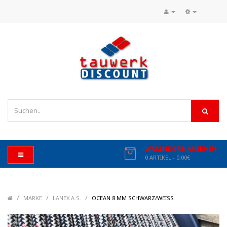
WARENKORB ANSEHEN
0 ARTIKEL - 0,00€
/
/
/
/
MARKE
LANEX A.S.
OCEAN 8 MM SCHWARZ/WEISS